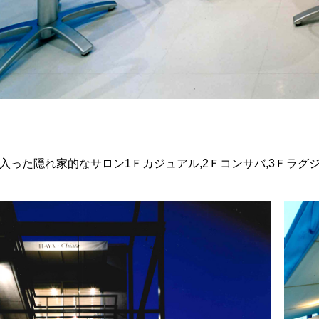
入った隠れ家的なサロン1Ｆカジュアル,2Ｆコンサバ,3Ｆラグ